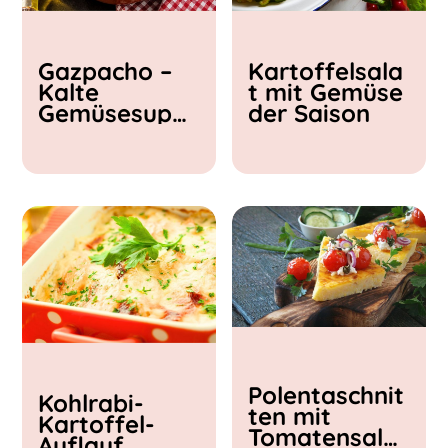
Kochzeit
Gazpacho –
Kartoffelsala
< 15 min
Kalte
t mit Gemüse
15 - 30 min
Gemüsesupp
der Saison
30 - 60 min
e
Polentaschnit
Kohlrabi-
ten mit
Kartoffel-
Tomatensalat
Auflauf