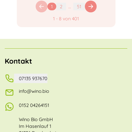
1
2
...
51
1
-
8
von
401
Kontakt
07135 937670
info@wino.bio
0152 04264151
Wino Bio GmbH
Im Hasenlauf 1