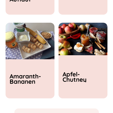
& Feta
Apfel-
Amaranth-
Chutney
Bananen