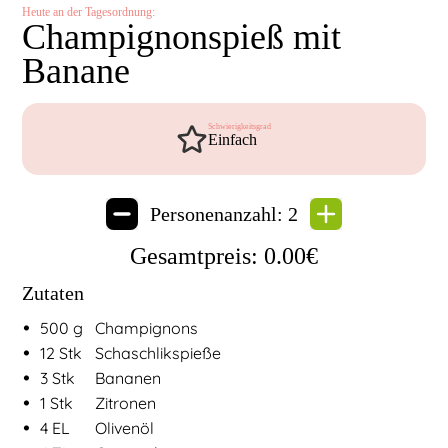
Heute an der Tagesordnung:
Champignonspieß mit
Banane
Schwierigkeitsgrad
Einfach
Personenanzahl:
2
Gesamtpreis:
0.00
€
Zutaten
•
Zutaten für
Champignonspieß mit Banane
500
g
Champignons
•
12
Stk
Schaschlikspieße
•
3
Stk
Bananen
•
1
Stk
Zitronen
•
4
EL
Olivenöl