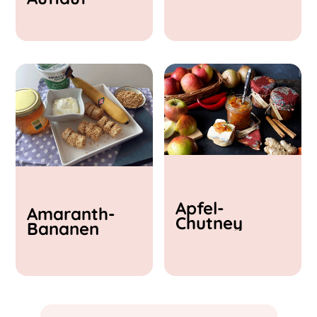
& Feta
Apfel-
Amaranth-
Chutney
Bananen