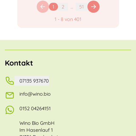
1
2
...
51
1
-
8
von
401
Kontakt
07135 937670
info@wino.bio
0152 04264151
Wino Bio GmbH
Im Hasenlauf 1