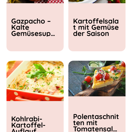
Kochzeit
Gazpacho –
Kartoffelsala
< 15 min
Kalte
t mit Gemüse
15 - 30 min
Gemüsesupp
der Saison
30 - 60 min
e
Polentaschnit
Kohlrabi-
ten mit
Kartoffel-
Tomatensalat
Auflauf