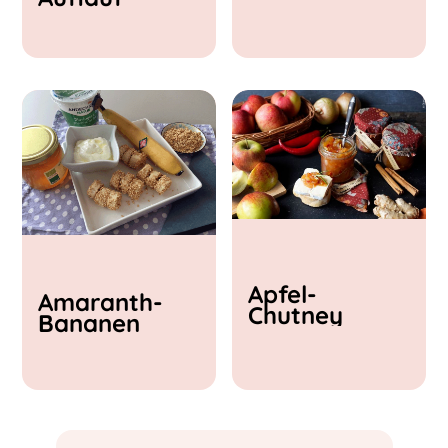
& Feta
Apfel-
Amaranth-
Chutney
Bananen