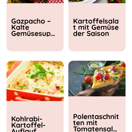
Kochzeit
Gazpacho –
Kartoffelsala
< 15 min
Kalte
t mit Gemüse
15 - 30 min
Gemüsesupp
der Saison
30 - 60 min
e
Polentaschnit
Kohlrabi-
ten mit
Kartoffel-
Tomatensalat
Auflauf