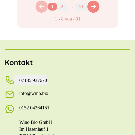
1
2
...
51
1
-
8
von
401
Kontakt
07135 937670
info@wino.bio
0152 04264151
Wino Bio GmbH
Im Hasenlauf 1