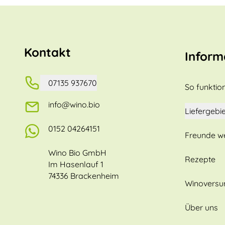
Kontakt
Inform
07135 937670
So funktion
info@wino.bio
Liefergebie
0152 04264151
Freunde w
Wino Bio GmbH
Rezepte
Im Hasenlauf 1
74336 Brackenheim
Winovers
Über uns