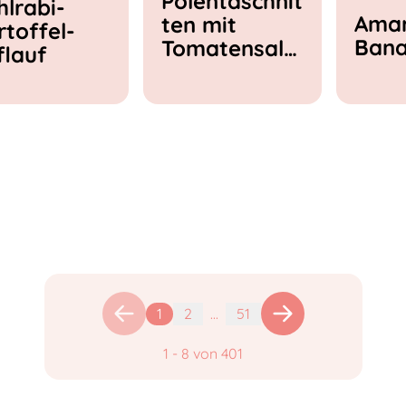
Polentaschnit
hlrabi-
Amar
ten mit
rtoffel-
Ban
Tomatensala
flauf
t & Feta
1
2
...
51
1
-
8
von
401