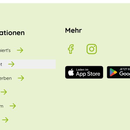
Mehr
ationen
iert's
t
erben
um