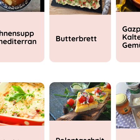
Gazp
hnensupp
Kalt
Butterbrett
mediterran
Gem
e