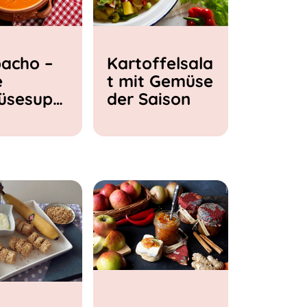
acho –
Kartoffelsala
e
t mit Gemüse
üsesupp
der Saison