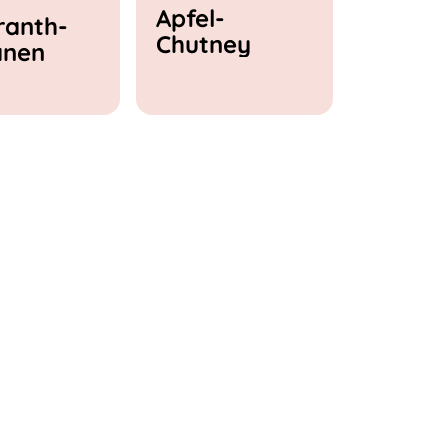
Apfel-
anth-
Chutney
anen