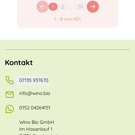
1
2
...
51
1
-
8
von
401
Kontakt
07135 937670
info@wino.bio
0152 04264151
Wino Bio GmbH
Im Hasenlauf 1