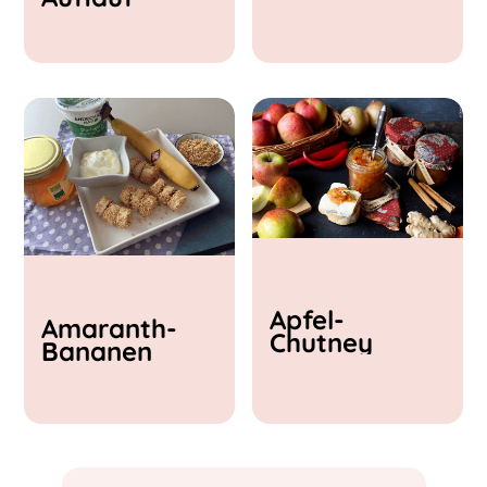
& Feta
Apfel-
Amaranth-
Chutney
Bananen