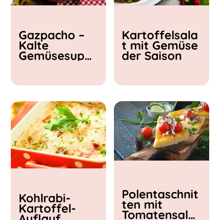
Kochzeit
Gazpacho –
Kartoffelsala
< 15 min
Kalte
t mit Gemüse
15 - 30 min
Gemüsesupp
der Saison
30 - 60 min
e
Polentaschnit
Kohlrabi-
ten mit
Kartoffel-
Tomatensalat
Auflauf