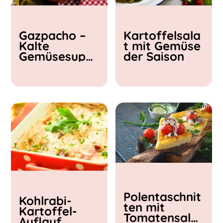
Kochzeit
Gazpacho –
Kartoffelsala
< 15 min
Kalte
t mit Gemüse
15 - 30 min
Gemüsesupp
der Saison
30 - 60 min
e
Polentaschnit
Kohlrabi-
ten mit
Kartoffel-
Tomatensalat
Auflauf