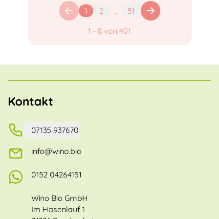
1
2
...
51
1
-
8
von
401
Kontakt
07135 937670
info@wino.bio
0152 04264151
Wino Bio GmbH
Im Hasenlauf 1