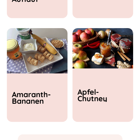
& Feta
Apfel-
Amaranth-
Chutney
Bananen