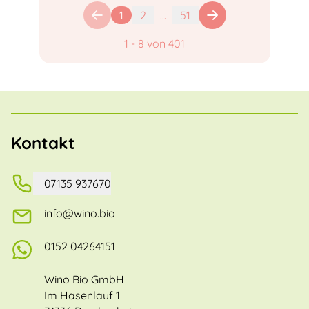
1
2
...
51
1
-
8
von
401
Kontakt
07135 937670
info@wino.bio
0152 04264151
Wino Bio GmbH
Im Hasenlauf 1