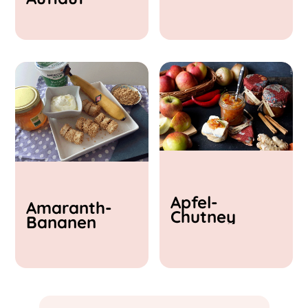
& Feta
Apfel-
Amaranth-
Chutney
Bananen