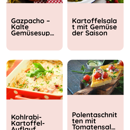
Kochzeit
Gazpacho –
Kartoffelsala
< 15 min
Kalte
t mit Gemüse
15 - 30 min
Gemüsesupp
der Saison
30 - 60 min
e
Polentaschnit
Kohlrabi-
ten mit
Kartoffel-
Tomatensalat
Auflauf