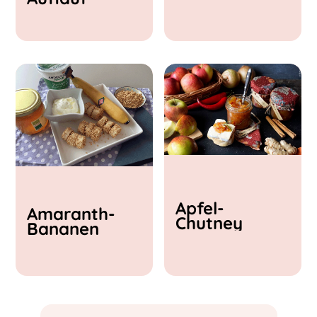
& Feta
Apfel-
Amaranth-
Chutney
Bananen