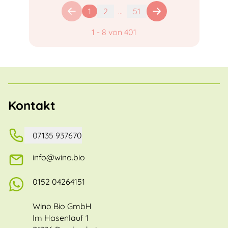
1
2
...
51
1
-
8
von
401
Kontakt
07135 937670
info@wino.bio
0152 04264151
Wino Bio GmbH
Im Hasenlauf 1