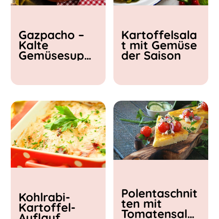
Kochzeit
Gazpacho –
Kartoffelsala
< 15 min
Kalte
t mit Gemüse
15 - 30 min
Gemüsesupp
der Saison
30 - 60 min
e
Polentaschnit
Kohlrabi-
ten mit
Kartoffel-
Tomatensalat
Auflauf