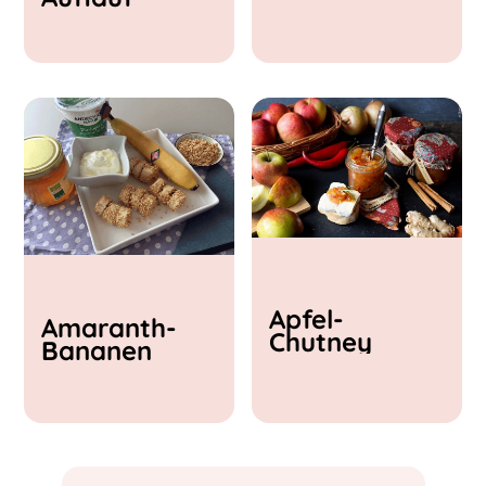
& Feta
Apfel-
Amaranth-
Chutney
Bananen