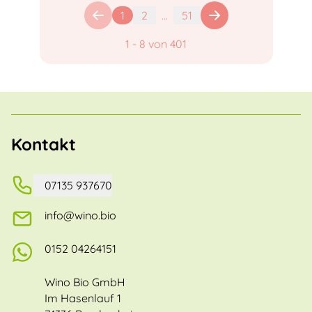
1
2
...
51
1
-
8
von
401
Kontakt
07135 937670
info@wino.bio
0152 04264151
Wino Bio GmbH
Im Hasenlauf 1