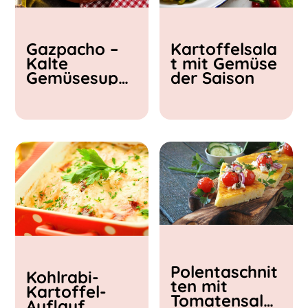
Kochzeit
Gazpacho –
Kartoffelsala
< 15 min
Kalte
t mit Gemüse
15 - 30 min
Gemüsesupp
der Saison
30 - 60 min
e
Polentaschnit
Kohlrabi-
ten mit
Kartoffel-
Tomatensalat
Auflauf