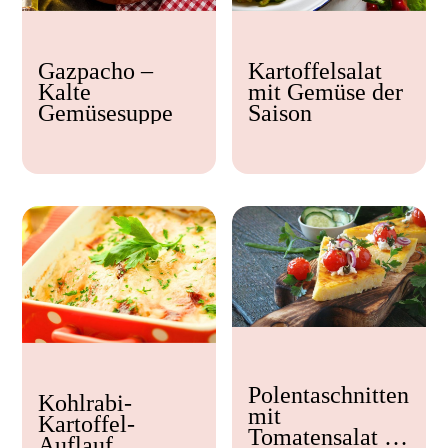
Kochzeit
Gazpacho –
Kartoffelsalat
< 15 min
Kalte
mit Gemüse der
15 - 30 min
Gemüsesuppe
Saison
30 - 60 min
Polentaschnitten
Kohlrabi-
mit
Kartoffel-
Tomatensalat &
Auflauf