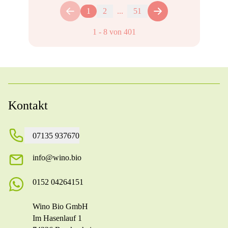
1
2
...
51
1
-
8
von
401
Kontakt
07135 937670
info@wino.bio
0152 04264151
Wino Bio GmbH
Im Hasenlauf 1