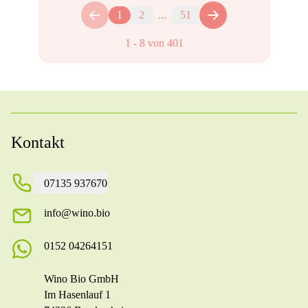
1
2
...
51
1
-
8
von
401
Kontakt
07135 937670
info@wino.bio
0152 04264151
Wino Bio GmbH
Im Hasenlauf 1