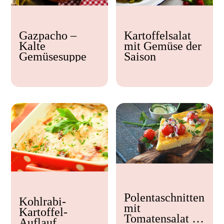
Kochzeit
Gazpacho –
Kartoffelsalat
< 15 min
Kalte
mit Gemüse der
15 - 30 min
Gemüsesuppe
Saison
30 - 60 min
Polentaschnitten
Kohlrabi-
mit
Kartoffel-
Tomatensalat &
Auflauf