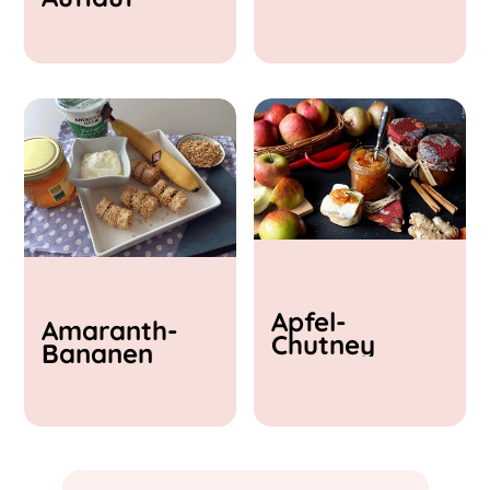
& Feta
Apfel-
Amaranth-
Chutney
Bananen