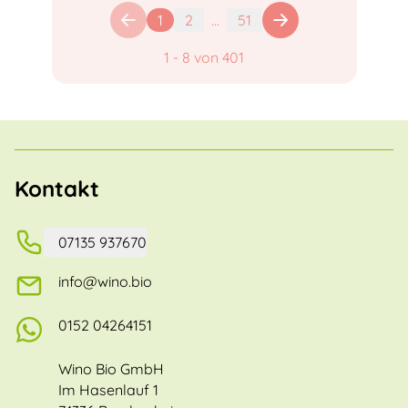
1
2
...
51
1
-
8
von
401
Kontakt
07135 937670
info@wino.bio
0152 04264151
Wino Bio GmbH
Im Hasenlauf 1