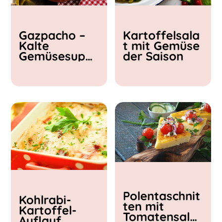
Kochzeit
Gazpacho –
Kartoffelsala
< 15 min
Kalte
t mit Gemüse
15 - 30 min
Gemüsesupp
der Saison
30 - 60 min
e
Polentaschnit
Kohlrabi-
ten mit
Kartoffel-
Tomatensalat
Auflauf