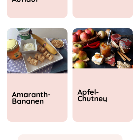
& Feta
Apfel-
Amaranth-
Chutney
Bananen