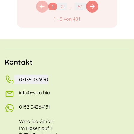
1
2
...
51
1
-
8
von
401
Kontakt
07135 937670
info@wino.bio
0152 04264151
Wino Bio GmbH
Im Hasenlauf 1