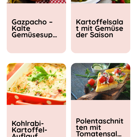
Kochzeit
Gazpacho –
Kartoffelsala
< 15 min
Kalte
t mit Gemüse
15 - 30 min
Gemüsesupp
der Saison
30 - 60 min
e
Polentaschnit
Kohlrabi-
ten mit
Kartoffel-
Tomatensalat
Auflauf