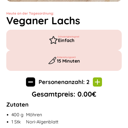
Heute an der Tagesordnung:
Veganer Lachs
Schwierigkeitsgrad
Einfach
Zubereitungszeit
15
Minuten
Personenanzahl:
2
Gesamtpreis:
0.00
€
Zutaten
•
Zutaten für
Veganer Lachs
400
g
Möhren
•
1
Stk
Nori-Algenblatt