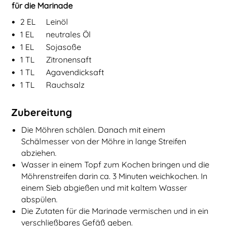
für die Marinade
•
2
EL
Leinöl
•
1
EL
neutrales Öl
•
1
EL
Sojasoße
•
1
TL
Zitronensaft
•
1
TL
Agavendicksaft
•
1
TL
Rauchsalz
Zubereitung
Die Möhren schälen. Danach mit einem
Schälmesser von der Möhre in lange Streifen
abziehen.
Wasser in einem Topf zum Kochen bringen und die
Möhrenstreifen darin ca. 3 Minuten weichkochen. In
einem Sieb abgießen und mit kaltem Wasser
abspülen.
Die Zutaten für die Marinade vermischen und in ein
verschließbares Gefäß geben.