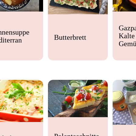
Gazp
hnensuppe
Kalte
Butterbrett
iterran
Gemü