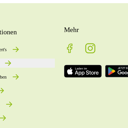
Mehr
tionen
rt's
rben