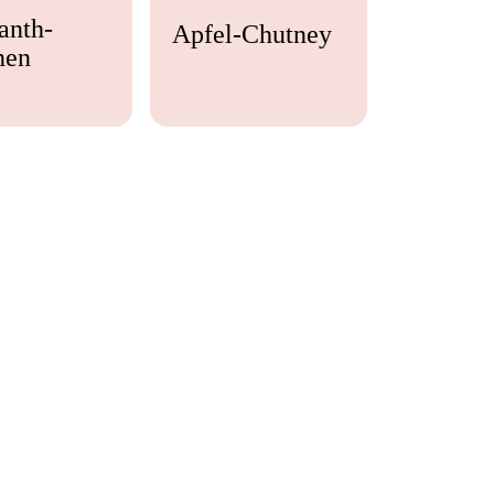
anth-
Apfel-Chutney
nen