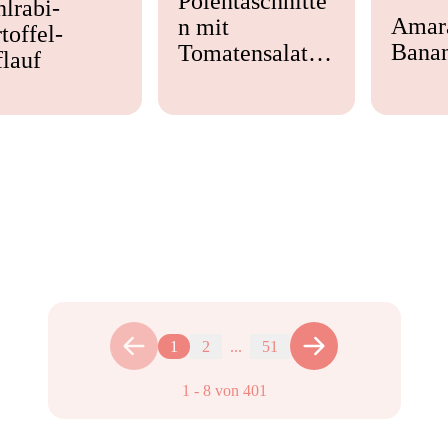
Polentaschnitte
lrabi-
Amar
n mit
toffel-
Bana
Tomatensalat &
lauf
Feta
1
2
...
51
1
-
8
von
401