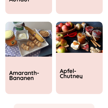
& Feta
Apfel-
Amaranth-
Chutney
Bananen