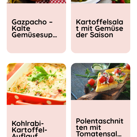
Kochzeit
Gazpacho –
Kartoffelsala
< 15 min
Kalte
t mit Gemüse
15 - 30 min
Gemüsesupp
der Saison
30 - 60 min
e
Polentaschnit
Kohlrabi-
ten mit
Kartoffel-
Tomatensalat
Auflauf