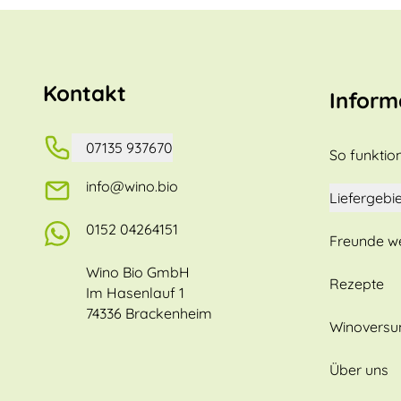
Kontakt
Inform
07135 937670
So funktion
info@wino.bio
Liefergebie
0152 04264151
Freunde w
Wino Bio GmbH
Rezepte
Im Hasenlauf 1
74336 Brackenheim
Winovers
Über uns