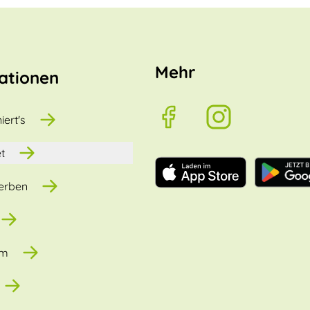
Mehr
ationen
iert's
t
erben
um