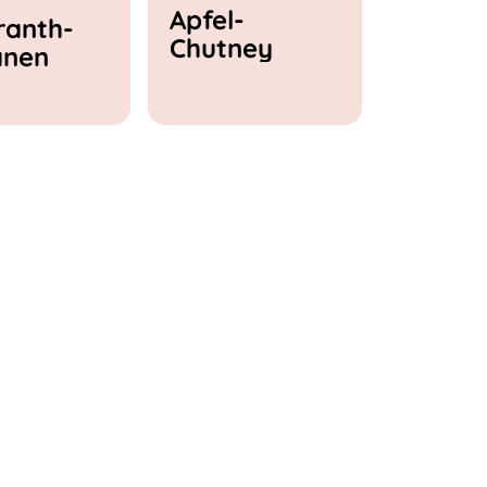
Apfel-
anth-
Chutney
anen