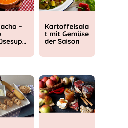
acho –
Kartoffelsala
e
t mit Gemüse
üsesupp
der Saison