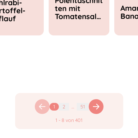
Polentaschnit
hlrabi-
Amar
ten mit
rtoffel-
Ban
Tomatensala
flauf
t & Feta
1
2
...
51
1
-
8
von
401