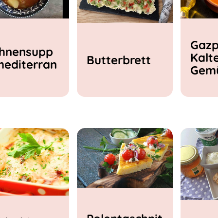
Gazp
hnensupp
Kalt
Butterbrett
mediterran
Gem
e