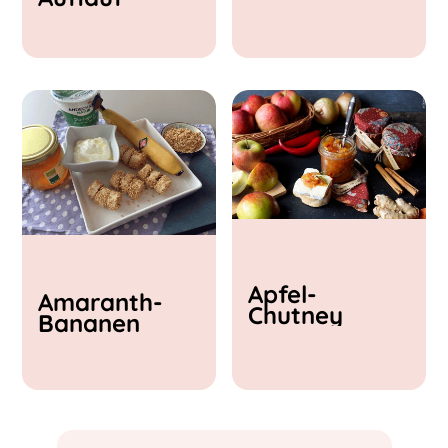
& Feta
Apfel-
Amaranth-
Chutney
Bananen