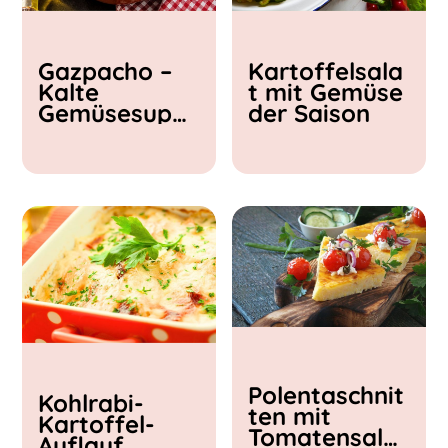
Kochzeit
Gazpacho –
Kartoffelsala
< 15 min
Kalte
t mit Gemüse
15 - 30 min
Gemüsesupp
der Saison
30 - 60 min
e
Polentaschnit
Kohlrabi-
ten mit
Kartoffel-
Tomatensalat
Auflauf