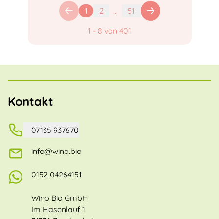
1
2
...
51
1
-
8
von
401
Kontakt
07135 937670
info@wino.bio
0152 04264151
Wino Bio GmbH
Im Hasenlauf 1