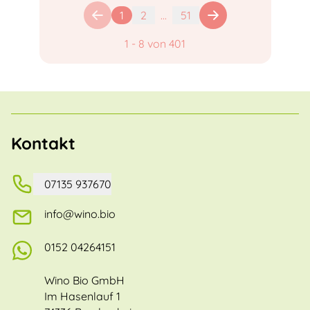
1
2
...
51
1
-
8
von
401
Kontakt
07135 937670
info@wino.bio
0152 04264151
Wino Bio GmbH
Im Hasenlauf 1