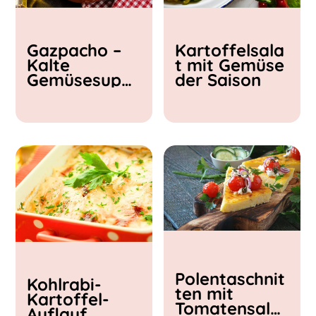
Kochzeit
Gazpacho –
Kartoffelsala
< 15 min
Kalte
t mit Gemüse
15 - 30 min
Gemüsesupp
der Saison
30 - 60 min
e
Polentaschnit
Kohlrabi-
ten mit
Kartoffel-
Tomatensalat
Auflauf