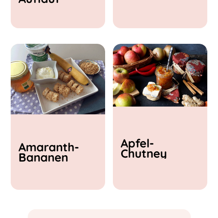
& Feta
Apfel-
Amaranth-
Chutney
Bananen