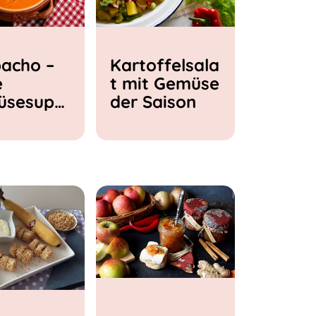
acho –
Kartoffelsala
e
t mit Gemüse
üsesupp
der Saison