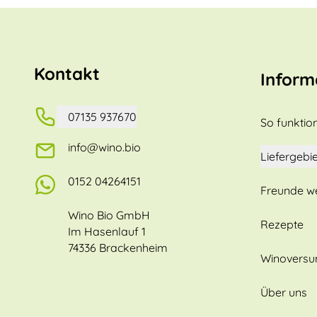
Kontakt
Inform
07135 937670
So funktion
info@wino.bio
Liefergebie
0152 04264151
Freunde w
Wino Bio GmbH
Rezepte
Im Hasenlauf 1
74336 Brackenheim
Winovers
Über uns