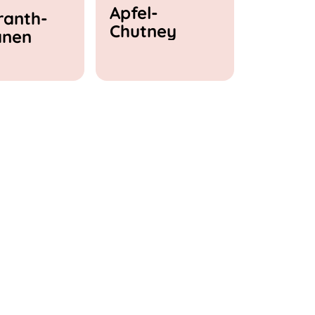
Apfel-
anth-
Chutney
anen