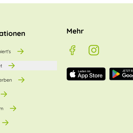
Mehr
ationen
iert's
t
erben
um