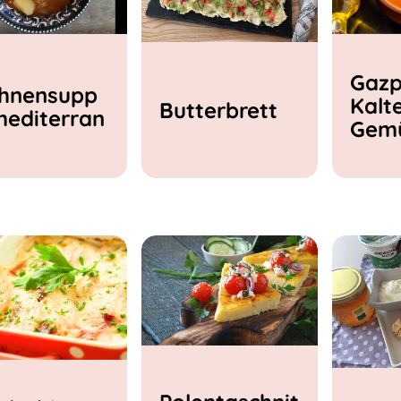
Gazp
hnensupp
Kalt
Butterbrett
mediterran
Gem
e