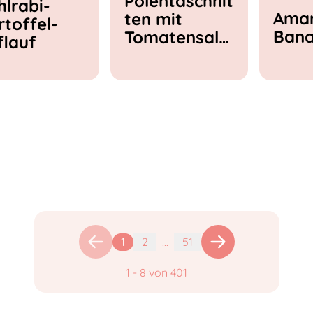
Polentaschnit
hlrabi-
Amar
ten mit
rtoffel-
Ban
Tomatensala
flauf
t & Feta
1
2
...
51
1
-
8
von
401