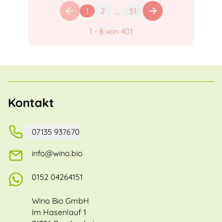
1
2
...
51
1
-
8
von
401
Kontakt
07135 937670
info@wino.bio
0152 04264151
Wino Bio GmbH
Im Hasenlauf 1