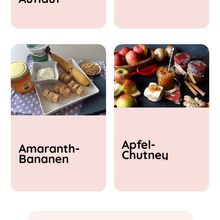
& Feta
Apfel-
Amaranth-
Chutney
Bananen