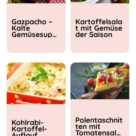
Kochzeit
Gazpacho –
Kartoffelsala
< 15 min
Kalte
t mit Gemüse
15 - 30 min
Gemüsesupp
der Saison
30 - 60 min
e
Polentaschnit
Kohlrabi-
ten mit
Kartoffel-
Tomatensalat
Auflauf