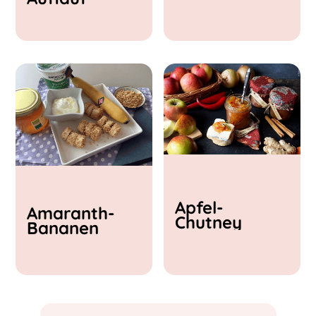
& Feta
Apfel-
Amaranth-
Chutney
Bananen