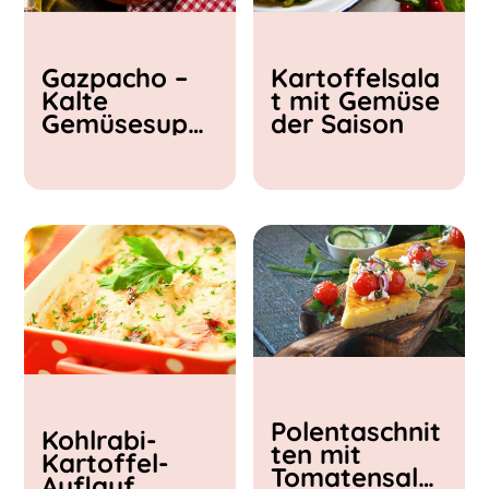
Kochzeit
Gazpacho –
Kartoffelsala
< 15 min
Kalte
t mit Gemüse
15 - 30 min
Gemüsesupp
der Saison
30 - 60 min
e
Polentaschnit
Kohlrabi-
ten mit
Kartoffel-
Tomatensalat
Auflauf