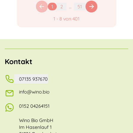
1
2
...
51
1
-
8
von
401
Kontakt
07135 937670
info@wino.bio
0152 04264151
Wino Bio GmbH
Im Hasenlauf 1