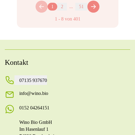
1
2
...
51
1
-
8
von
401
Kontakt
07135 937670
info@wino.bio
0152 04264151
Wino Bio GmbH
Im Hasenlauf 1