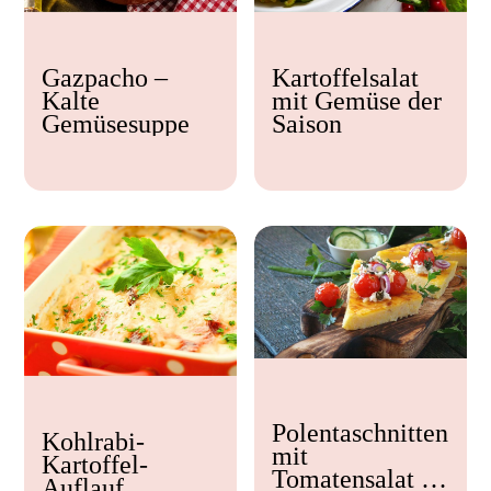
Kochzeit
Gazpacho –
Kartoffelsalat
< 15 min
Kalte
mit Gemüse der
15 - 30 min
Gemüsesuppe
Saison
30 - 60 min
Polentaschnitten
Kohlrabi-
mit
Kartoffel-
Tomatensalat &
Auflauf