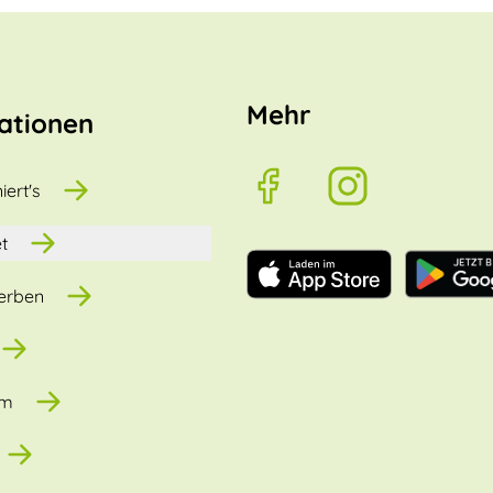
Mehr
ationen
iert's
t
erben
um