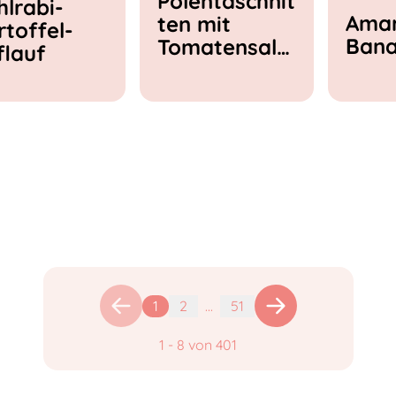
Polentaschnit
hlrabi-
Amar
ten mit
rtoffel-
Ban
Tomatensala
flauf
t & Feta
1
2
...
51
1
-
8
von
401