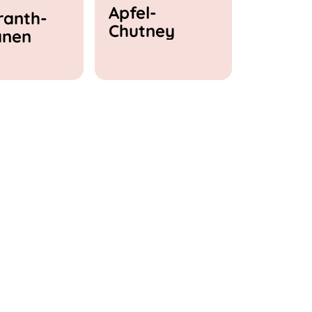
Apfel-
anth-
Chutney
anen