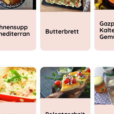
Gazp
hnensupp
Kalt
Butterbrett
mediterran
Gem
e