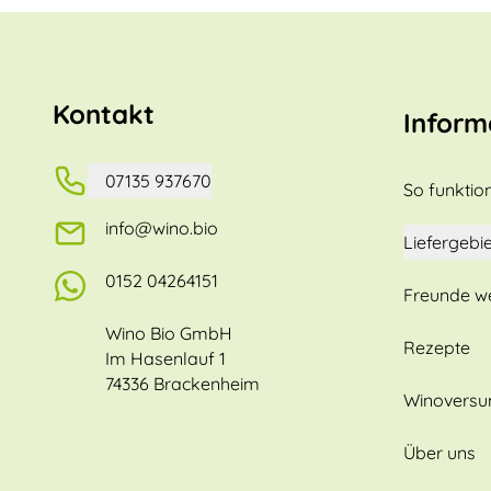
Kontakt
Inform
07135 937670
So funktion
info@wino.bio
Liefergebie
0152 04264151
Freunde w
Wino Bio GmbH
Rezepte
Im Hasenlauf 1
74336 Brackenheim
Winovers
Über uns