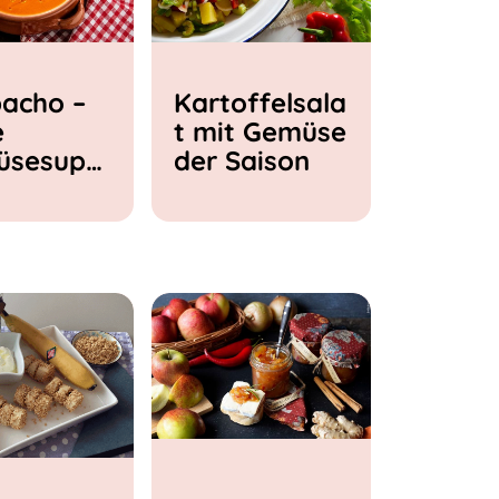
acho –
Kartoffelsala
e
t mit Gemüse
üsesupp
der Saison