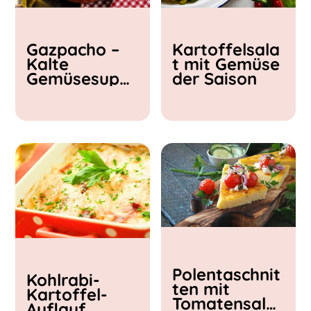
Kochzeit
Gazpacho –
Kartoffelsala
< 15 min
Kalte
t mit Gemüse
15 - 30 min
Gemüsesupp
der Saison
30 - 60 min
e
Polentaschnit
Kohlrabi-
ten mit
Kartoffel-
Tomatensalat
Auflauf