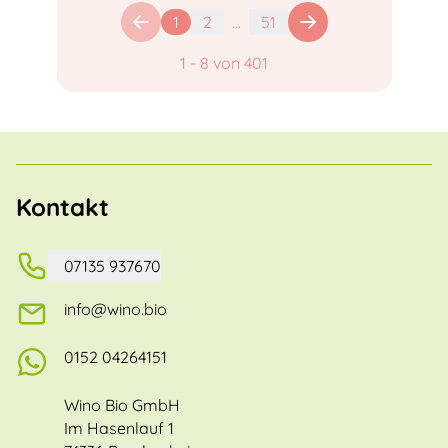
1
2
...
51
1
-
8
von
401
Kontakt
07135 937670
info@wino.bio
0152 04264151
Wino Bio GmbH
Im Hasenlauf 1