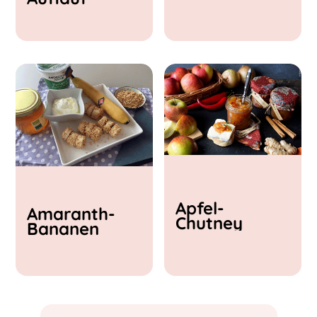
& Feta
Apfel-
Amaranth-
Chutney
Bananen