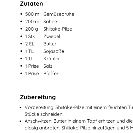
Zutaten
•
Zutaten für
Shiitake-Pilz-Cremesuppe
500
ml
Gemüsebrühe
•
200
ml
Sahne
•
200
g
Shiitake-Pilze
•
1
Stk
Zwiebel
•
2
EL
Butter
•
1
TL
Sojasoße
•
1
TL
Kräuter
•
1
Prise
Salz
•
1
Prise
Pfeffer
Zubereitung
Vorbereitung: Shiitake-Pilze mit einem feuchten Tu
Stücke schneiden.
Anschwitzen: Butter in einem Topf erhitzen und di
glasig anbraten. Shiitake-Pilze hinzufügen und 5 