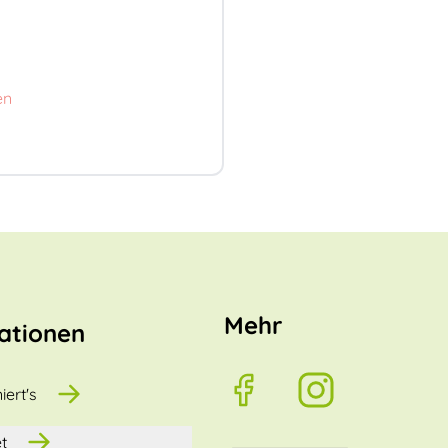
en
Mehr
ationen
iert's
t