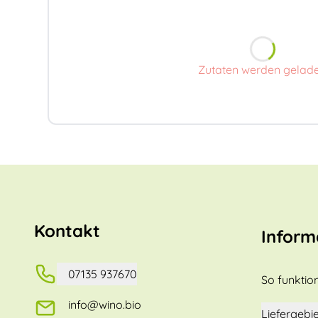
Zutaten werden gelad
Kontakt
Inform
07135 937670
So funktion
info@wino.bio
Liefergebie