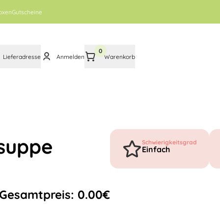
oxen
Gutscheine
0
Lieferadresse
Anmelden
Warenkorb
esuppe
Schwierigkeitsgrad
Einfach
Gesamtpreis:
0.00
€