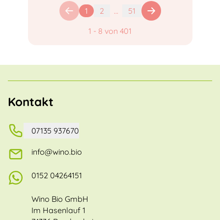
1
2
...
51
1
-
8
von
401
Kontakt
07135 937670
info@wino.bio
0152 04264151
Wino Bio GmbH
Im Hasenlauf 1