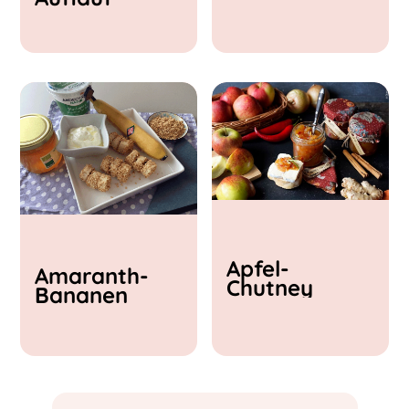
& Feta
Apfel-
Amaranth-
Chutney
Bananen