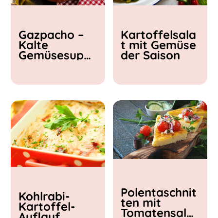
Kochzeit
Gazpacho –
Kartoffelsala
< 15 min
Kalte
t mit Gemüse
15 - 30 min
Gemüsesupp
der Saison
30 - 60 min
e
Polentaschnit
Kohlrabi-
ten mit
Kartoffel-
Tomatensalat
Auflauf