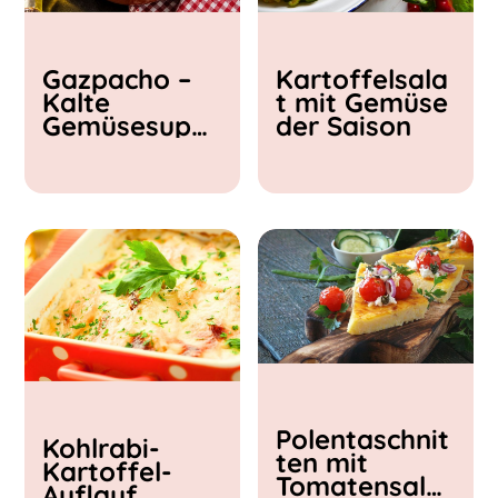
Kochzeit
Gazpacho –
Kartoffelsala
< 15 min
Kalte
t mit Gemüse
15 - 30 min
Gemüsesupp
der Saison
30 - 60 min
e
Polentaschnit
Kohlrabi-
ten mit
Kartoffel-
Tomatensalat
Auflauf