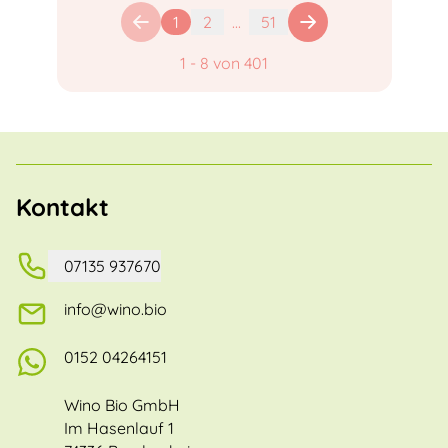
1
2
...
51
1
-
8
von
401
Kontakt
07135 937670
info@wino.bio
0152 04264151
Wino Bio GmbH
Im Hasenlauf 1