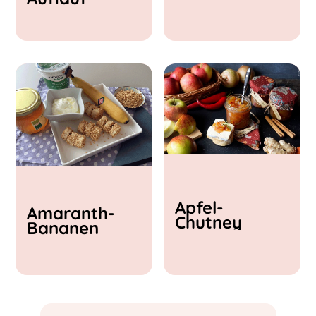
& Feta
Apfel-
Amaranth-
Chutney
Bananen