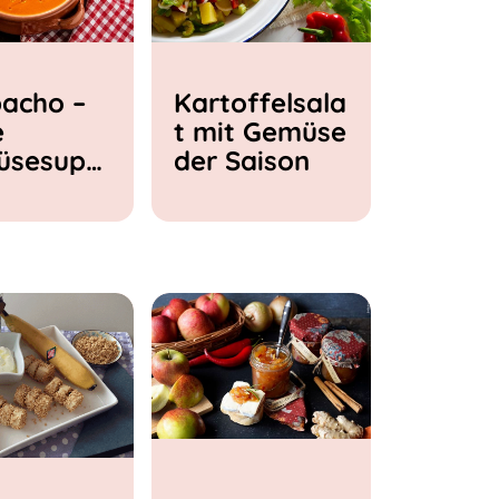
acho –
Kartoffelsala
e
t mit Gemüse
üsesupp
der Saison