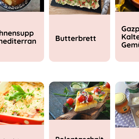
Gazp
hnensupp
Kalt
Butterbrett
mediterran
Gem
e