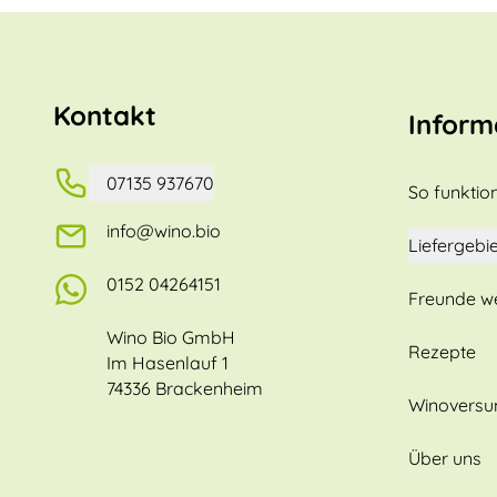
Kontakt
Inform
07135 937670
So funktion
info@wino.bio
Liefergebie
0152 04264151
Freunde w
Wino Bio GmbH
Rezepte
Im Hasenlauf 1
74336 Brackenheim
Winovers
Über uns