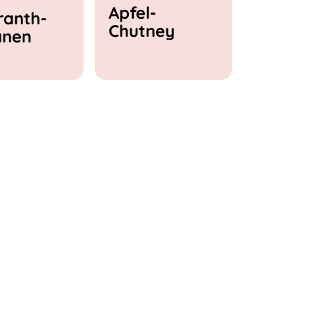
Apfel-
anth-
Chutney
anen