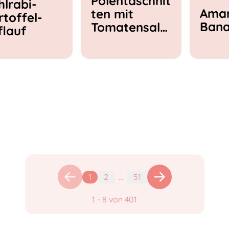
Polentaschnit
hlrabi-
Amar
ten mit
rtoffel-
Ban
Tomatensala
flauf
t & Feta
1
2
...
51
1
-
8
von
401