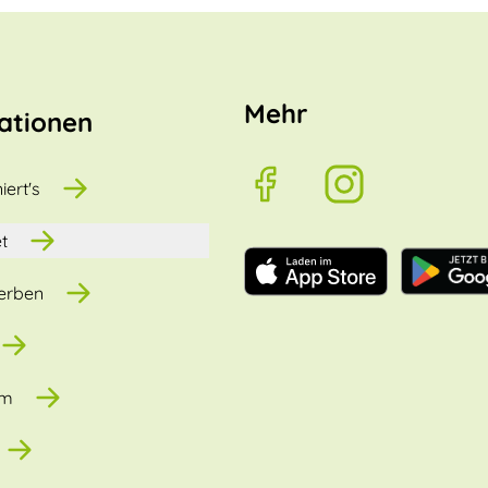
Mehr
ationen
iert's
t
erben
um