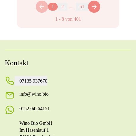
1
2
...
51
1
-
8
von
401
Kontakt
07135 937670
info@wino.bio
0152 04264151
Wino Bio GmbH
Im Hasenlauf 1