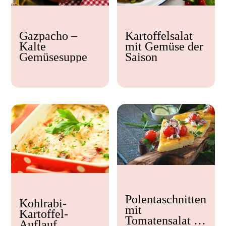
Kochzeit
Gazpacho –
Kartoffelsalat
< 15 min
Kalte
mit Gemüse der
15 - 30 min
Gemüsesuppe
Saison
30 - 60 min
Polentaschnitten
Kohlrabi-
mit
Kartoffel-
Tomatensalat &
Auflauf