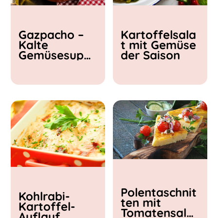
Kochzeit
Gazpacho –
Kartoffelsala
< 15 min
Kalte
t mit Gemüse
15 - 30 min
Gemüsesupp
der Saison
30 - 60 min
e
Polentaschnit
Kohlrabi-
ten mit
Kartoffel-
Tomatensalat
Auflauf