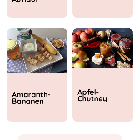
& Feta
Apfel-
Amaranth-
Chutney
Bananen