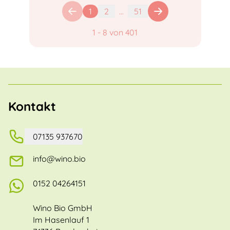
1
2
...
51
1
-
8
von
401
Kontakt
07135 937670
info@wino.bio
0152 04264151
Wino Bio GmbH
Im Hasenlauf 1