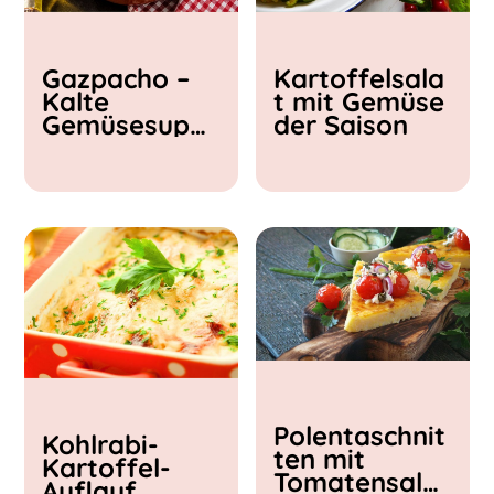
Kochzeit
Gazpacho –
Kartoffelsala
< 15 min
Kalte
t mit Gemüse
15 - 30 min
Gemüsesupp
der Saison
30 - 60 min
e
Polentaschnit
Kohlrabi-
ten mit
Kartoffel-
Tomatensalat
Auflauf