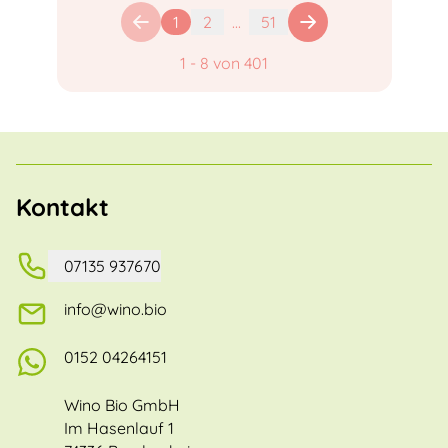
1
2
...
51
1
-
8
von
401
Kontakt
07135 937670
info@wino.bio
0152 04264151
Wino Bio GmbH
Im Hasenlauf 1