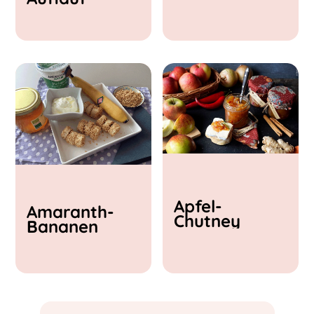
& Feta
Apfel-
Amaranth-
Chutney
Bananen