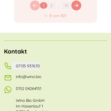
1
2
...
51
1
-
8
von
401
Kontakt
07135 937670
info@wino.bio
0152 04264151
Wino Bio GmbH
Im Hasenlauf 1