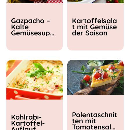
Kochzeit
Gazpacho –
Kartoffelsala
< 15 min
Kalte
t mit Gemüse
15 - 30 min
Gemüsesupp
der Saison
30 - 60 min
e
Polentaschnit
Kohlrabi-
ten mit
Kartoffel-
Tomatensalat
Auflauf