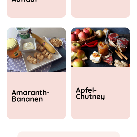
& Feta
Apfel-
Amaranth-
Chutney
Bananen