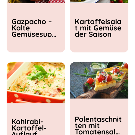
Kochzeit
Gazpacho –
Kartoffelsala
< 15 min
Kalte
t mit Gemüse
15 - 30 min
Gemüsesupp
der Saison
30 - 60 min
e
Polentaschnit
Kohlrabi-
ten mit
Kartoffel-
Tomatensalat
Auflauf