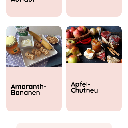
& Feta
Apfel-
Amaranth-
Chutney
Bananen