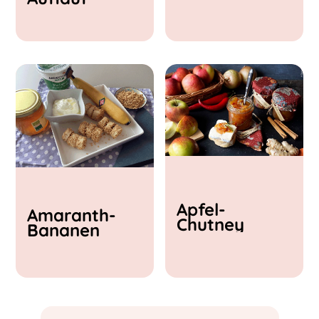
& Feta
Apfel-
Amaranth-
Chutney
Bananen