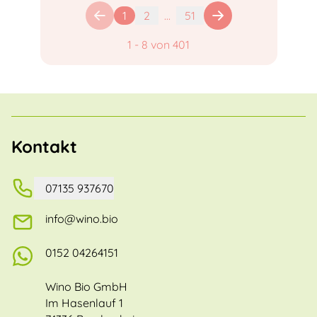
1
2
...
51
1
-
8
von
401
Kontakt
07135 937670
info@wino.bio
0152 04264151
Wino Bio GmbH
Im Hasenlauf 1