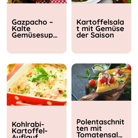
Kochzeit
Gazpacho –
Kartoffelsala
< 15 min
Kalte
t mit Gemüse
15 - 30 min
Gemüsesupp
der Saison
30 - 60 min
e
Polentaschnit
Kohlrabi-
ten mit
Kartoffel-
Tomatensalat
Auflauf