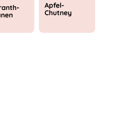
Apfel-
anth-
Chutney
anen