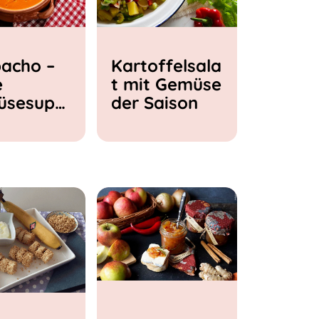
acho –
Kartoffelsala
e
t mit Gemüse
üsesupp
der Saison