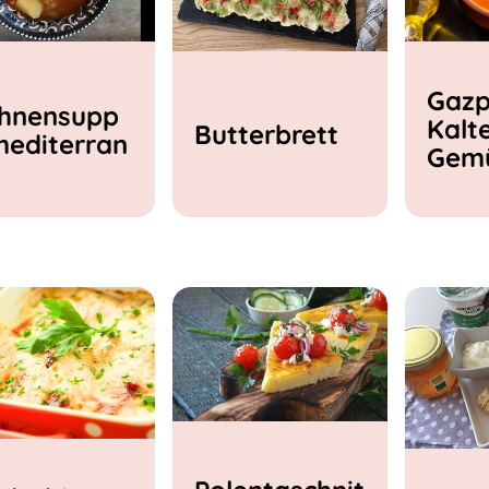
Gazp
hnensupp
Kalt
Butterbrett
mediterran
Gem
e