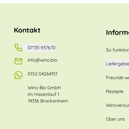
Kontakt
Inform
07135 937670
So funktion
info@wino.bio
Liefergebie
0152 04264151
Freunde w
Wino Bio GmbH
Rezepte
Im Hasenlauf 1
74336 Brackenheim
Winovers
Über uns