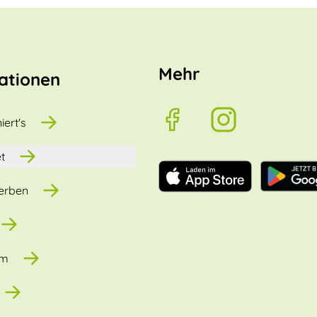
Mehr
ationen
iert's
t
erben
um