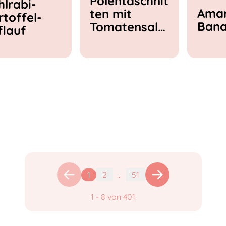
Polentaschnit
hlrabi-
Amar
ten mit
rtoffel-
Ban
Tomatensala
flauf
t & Feta
1
2
...
51
1
-
8
von
401