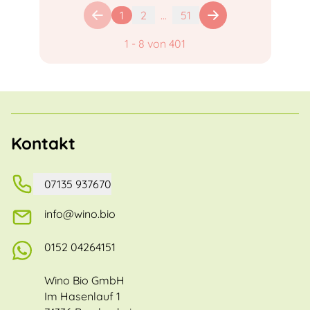
1
2
...
51
1
-
8
von
401
Kontakt
07135 937670
info@wino.bio
0152 04264151
Wino Bio GmbH
Im Hasenlauf 1