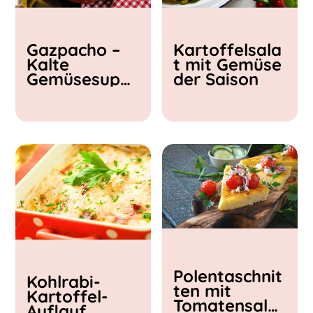
Kochzeit
Gazpacho –
Kartoffelsala
< 15 min
Kalte
t mit Gemüse
15 - 30 min
Gemüsesupp
der Saison
30 - 60 min
e
Polentaschnit
Kohlrabi-
ten mit
Kartoffel-
Tomatensalat
Auflauf