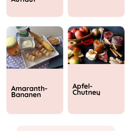
& Feta
Apfel-
Amaranth-
Chutney
Bananen