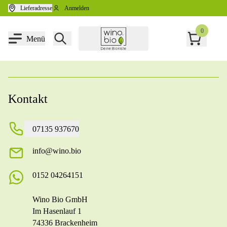
Zum Inhalt springen
Lieferadresse
Anmelden
0
Menü
Kontakt
07135 937670
info@wino.bio
0152 04264151
Wino Bio GmbH
Im Hasenlauf 1
74336 Brackenheim