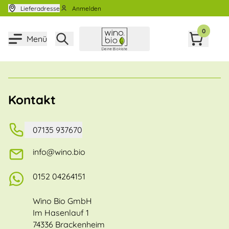
Zum Inhalt springen
Lieferadresse
Anmelden
0
Menü
Kontakt
07135 937670
info@wino.bio
0152 04264151
Wino Bio GmbH
Im Hasenlauf 1
74336 Brackenheim