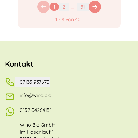
1
2
...
51
1
-
8
von
401
Kontakt
07135 937670
info@wino.bio
0152 04264151
Wino Bio GmbH
Im Hasenlauf 1