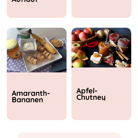
& Feta
Apfel-
Amaranth-
Chutney
Bananen