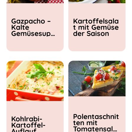
Kochzeit
Gazpacho –
Kartoffelsala
< 15 min
Kalte
t mit Gemüse
15 - 30 min
Gemüsesupp
der Saison
30 - 60 min
e
Polentaschnit
Kohlrabi-
ten mit
Kartoffel-
Tomatensalat
Auflauf