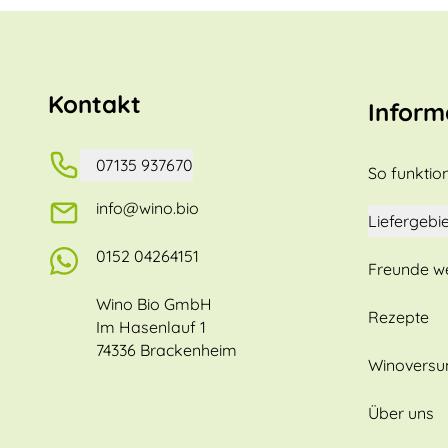
Kontakt
Inform
07135 937670
So funktion
info@wino.bio
Liefergebie
0152 04264151
Freunde w
Wino Bio GmbH
Rezepte
Im Hasenlauf 1
74336 Brackenheim
Winovers
Über uns