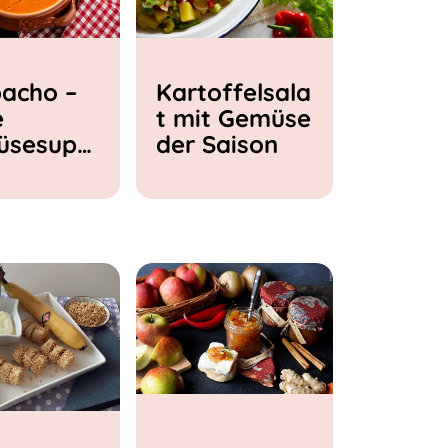
acho –
Kartoffelsala
e
t mit Gemüse
üsesupp
der Saison