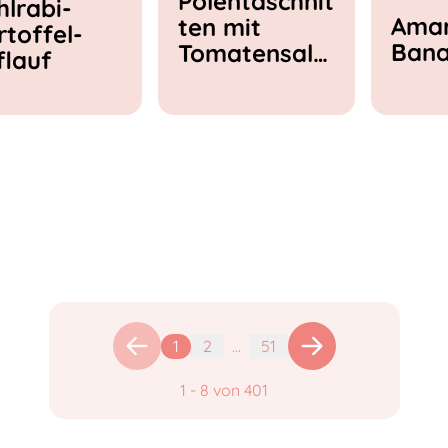
Polentaschnit
hlrabi-
Amar
ten mit
rtoffel-
Ban
Tomatensala
flauf
t & Feta
1
2
...
51
1
-
8
von
401