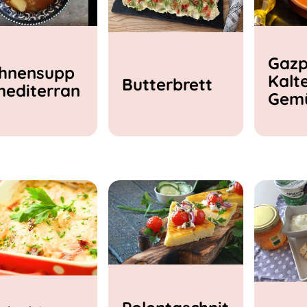
Gazp
hnensupp
Kalt
Butterbrett
mediterran
Gem
e