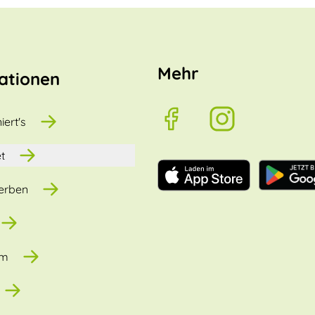
Mehr
ationen
iert's
t
erben
um