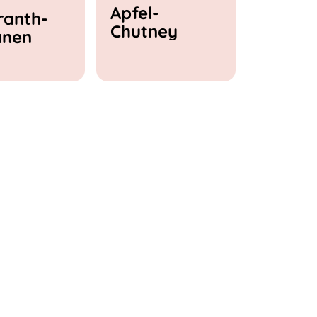
Apfel-
anth-
Chutney
anen