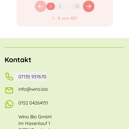
1
2
...
51
1
-
8
von
401
Kontakt
07135 937670
info@wino.bio
0152 04264151
Wino Bio GmbH
Im Hasenlauf 1