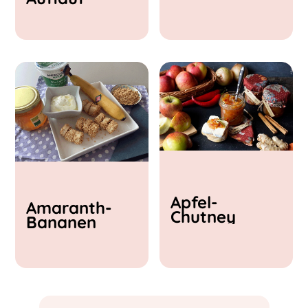
& Feta
Apfel-
Amaranth-
Chutney
Bananen