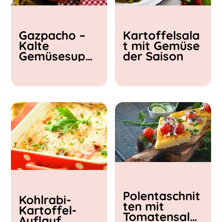
Kochzeit
Gazpacho –
Kartoffelsala
< 15 min
Kalte
t mit Gemüse
15 - 30 min
Gemüsesupp
der Saison
30 - 60 min
e
Polentaschnit
Kohlrabi-
ten mit
Kartoffel-
Tomatensalat
Auflauf