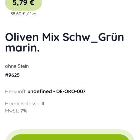
5,79 €
38,60 €
/
1kg
Oliven Mix Schw_Grün
marin.
ohne Stein
#
9625
Herkunft:
undefined
- DE-ÖKO-007
Handelsklasse:
II
MwSt.:
7
%