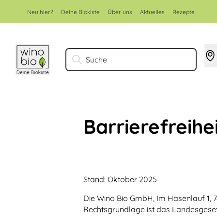
Zum Inhalt springen
Neu hier?
Deine Biokiste
Über uns
Aktuelles
Rezepte
Suche
Barrierefreihe
Stand: Oktober 2025
Die Wino Bio GmbH, Im Hasenlauf 1, 7
Rechtsgrundlage ist das Landesgesetz