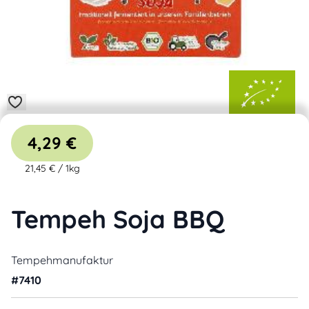
4,29 €
21,45 €
/
1kg
Tempeh Soja BBQ
Tempehmanufaktur
#
7410