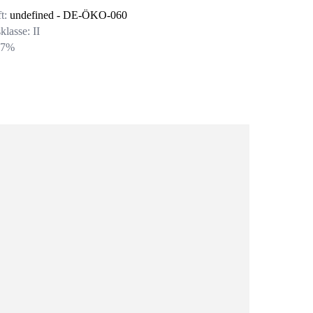
t:
undefined
- DE-ÖKO-060
klasse:
II
:
7
%