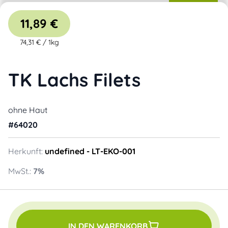
11,89 €
74,31 €
/
1kg
TK Lachs Filets
ohne Haut
#
64020
Herkunft:
undefined
- LT-EKO-001
MwSt.:
7
%
IN DEN WARENKORB