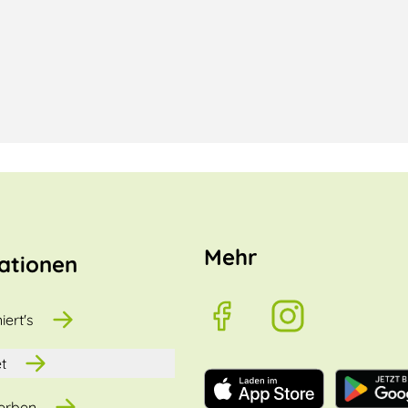
Mehr
ationen
iert's
t
erben