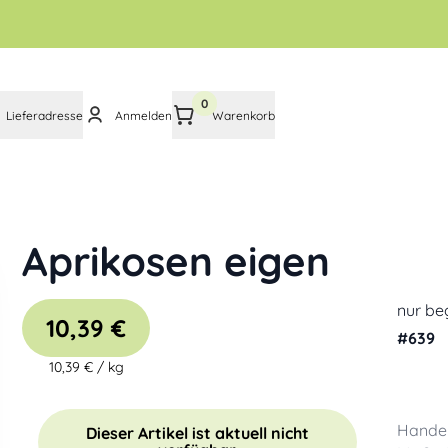
0
Lieferadresse
Anmelden
Warenkorb
Aprikosen eigen
nur be
10,39 €
#
639
10,39 €
/
kg
Handel
Dieser Artikel ist aktuell nicht