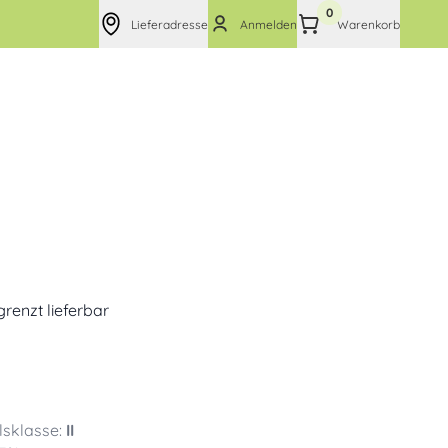
0
Lieferadresse
Anmelden
Warenkorb
grenzt lieferbar
sklasse:
II