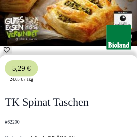
5,29 €
24,05 €
/
1kg
TK Spinat Taschen
#
62200