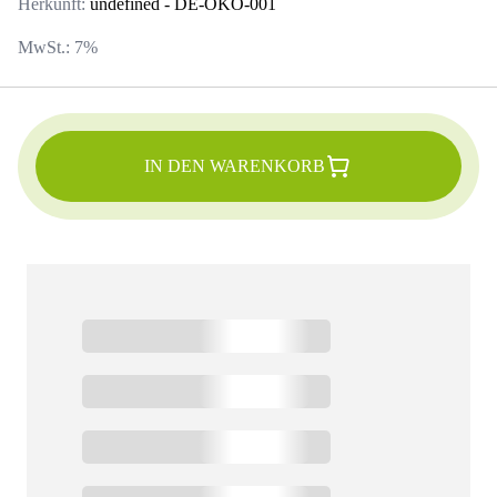
Herkunft:
undefined
- DE-ÖKO-001
MwSt.:
7
%
IN DEN WARENKORB